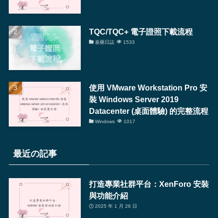
TQC/TQC+ 電子證照下載流程
嘉藥日誌
1533
使用 VMware Workstation Pro 安
裝 Windows Server 2019
Datacenter (桌面體驗) 的完整流程
Windows
1017
最近の記事
打造專業社群平台：XenForo 安裝
與功能介紹
2025 年 1 月 26 日