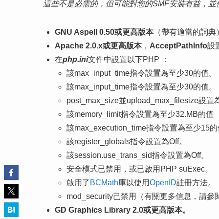
這些不是必需的，但可能對您的SMF安裝有益，並
GNU Aspell 0.50或更高版本
（帶有適當的詞典
Apache 2.0.x或更高版本
，
AcceptPathInfo
設
在
php.ini
文件中設置以下PHP ：
該max_input_time指令設置為至少30的值。
該max_input_time指令設置為至少30的值。
post_max_size並upload_max_fil
該memory_limit指令設置為至少32.MB的值
該max_execution_time指令設置為至少15
該register_globals指令設置為Off。
該session.use_trans_sid指令設置為Off。
安全模式已禁用，或已啟用PHP suExec。
啟用了
BCMath
庫以使用
OpenID
註冊方法。
mod_security已禁用（有關更多信息，請參
GD Graphics Library 2.0或更高版本。