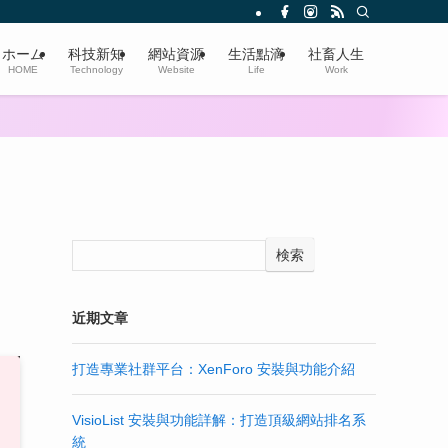
ホーム
科技新知
網站資源
生活點滴
社畜人生
HOME
Technology
Website
Life
Work
検索
近期文章
打造專業社群平台：XenForo 安裝與功能介紹
VisioList 安裝與功能詳解：打造頂級網站排名系
統