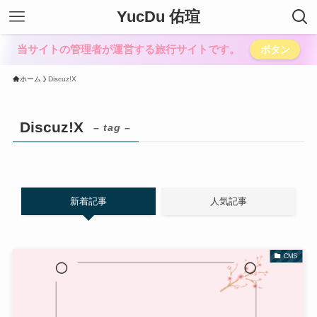
YucDu 佑瑄
当サイトの管理者が運営する旅行サイトです。
ボタン
ホーム
Discuz!X
Discuz!X
– tag –
新着記事
人気記事
CMS