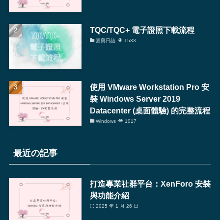
TQC/TQC+ 電子證照下載流程
嘉藥日誌
1533
使用 VMware Workstation Pro 安
裝 Windows Server 2019
Datacenter (桌面體驗) 的完整流程
Windows
1017
最近の記事
打造專業社群平台：XenForo 安裝
與功能介紹
2025 年 1 月 26 日