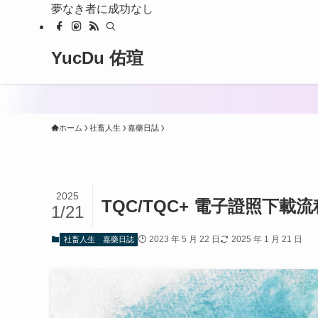
夢なき者に成功なし
YucDu 佑瑄
ホーム
社畜人生
嘉藥日誌
2025
TQC/TQC+ 電子證照下載流
1/21
2023 年 5 月 22 日
2025 年 1 月 21 日
社畜人生
嘉藥日誌