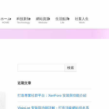
ホーム
科技新知
網站資源
生活點滴
社畜人生
HOME
Technology
Website
Life
Work
検索
近期文章
打造專業社群平台：XenForo 安裝與功能介紹
VisioList 安裝與功能詳解：打造頂級網站排名系