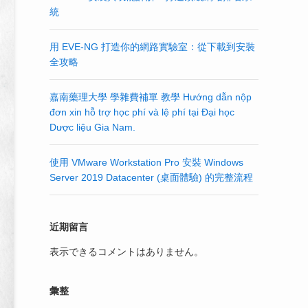
統
用 EVE-NG 打造你的網路實驗室：從下載到安裝
全攻略
嘉南藥理大學 學雜費補單 教學 Hướng dẫn nộp
đơn xin hỗ trợ học phí và lệ phí tại Đại học
Dược liệu Gia Nam.
使用 VMware Workstation Pro 安裝 Windows
Server 2019 Datacenter (桌面體驗) 的完整流程
近期留言
表示できるコメントはありません。
彙整