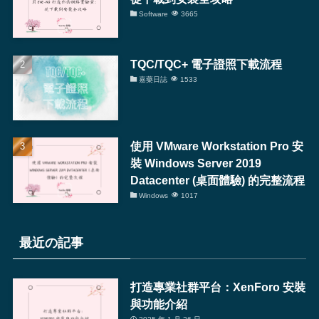
Software
3665
TQC/TQC+ 電子證照下載流程
嘉藥日誌
1533
使用 VMware Workstation Pro 安
裝 Windows Server 2019
Datacenter (桌面體驗) 的完整流程
Windows
1017
最近の記事
打造專業社群平台：XenForo 安裝
與功能介紹