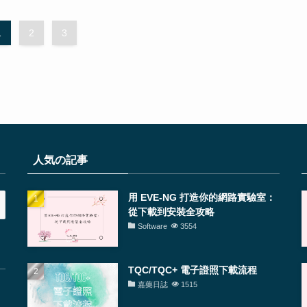
1
2
3
人気の記事
用 EVE-NG 打造你的網路實驗室：
從下載到安裝全攻略
Software
3554
TQC/TQC+ 電子證照下載流程
嘉藥日誌
1515