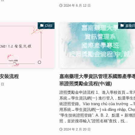
2024 年 6 月 12 日
CMS
嘉藥
.2 安裝流程
嘉南藥理大學資訊管理系國際產學
班證照獎勵金流程(中/越)
9 日
證照獎勵金申請流程 1、進入學校首頁→常
系統→學生資訊網(一) 進行登入，點選學生
術證照登錄。Vào trang chủ của trường →
用系統→學生資訊網(一) và đăng nhập, Chọ
“學生技術證照登錄”. A. B. 2、點選 + 新增
照，並於搜尋輸入”證照名稱”查找，找...
2024 年 2 月 20 日