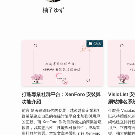
柚子ゆず
CMS
打造專業社群平台：XenForo 安裝與
VisioLi
功能介紹
網站排名系
前言 隨著網路時代的發展，越來越多企業和社
什麼是 VisioLis
群希望建立自己的在線討論平台來加強與用戶
以來持續優化
的互動。而 XenForo 作為目前領先的商業論壇
網站建立排行
軟體，以其靈活性、性能與可擴展性，成為眾
用戶。它擁有
多社群的首選。本篇文章將帶您了解 XenForo
援、強大的插件