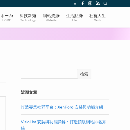
ホーム
科技新知
網站資源
生活點滴
社畜人生
HOME
Technology
Website
Life
Work
検索
近期文章
打造專業社群平台：XenForo 安裝與功能介紹
VisioList 安裝與功能詳解：打造頂級網站排名系
統