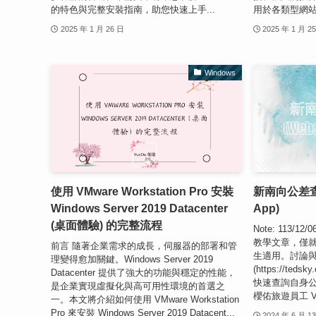
的特色與完整安裝指南，助您快速上手...
用於各類型網站
2025 年 1 月 26 日
2025 年 1 月 2
Windows
使用 VMware Workstation Pro 安裝
新南向公差查詢表
Windows Server 2019 Datacenter
App)
(桌面體驗) 的完整流程
Note: 113
教學文章，僅
前言 隨著企業需求的成長，伺服器的部署和管
生適用。討論與
理變得愈加關鍵。Windows Server 2019
(https://ted
Datacenter 提供了強大的功能與穩定的性能，
快速查詢自身
是企業實現虛擬化與高可用性環境的首選之
櫻佑旅遊員工 Viv
一。本文將介紹如何使用 VMware Workstation
Pro 來安裝 Windows Server 2019 Datacent...
2024 年 6 月 1