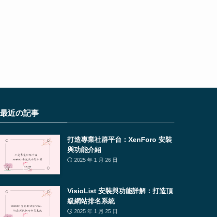
最近の記事
打造專業社群平台：XenForo 安裝
與功能介紹
2025 年 1 月 26 日
VisioList 安裝與功能詳解：打造頂
級網站排名系統
2025 年 1 月 25 日