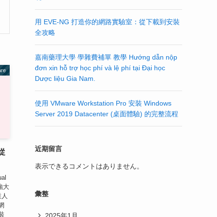
用 EVE-NG 打造你的網路實驗室：從下載到安裝
全攻略
嘉南藥理大學 學雜費補單 教學 Hướng dẫn nộp
đơn xin hỗ trợ học phí và lệ phí tại Đại học
are
Dược liệu Gia Nam.
使用 VMware Workstation Pro 安裝 Windows
Server 2019 Datacenter (桌面體驗) 的完整流程
近期留言
從
表示できるコメントはありません。
al
能強大
彙整
業人
網
裝
2025年1月