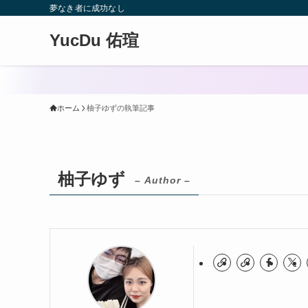
夢なき者に成功なし
YucDu 佑瑄
ホーム
柚子ゆずの執筆記事
柚子ゆず
– Author –