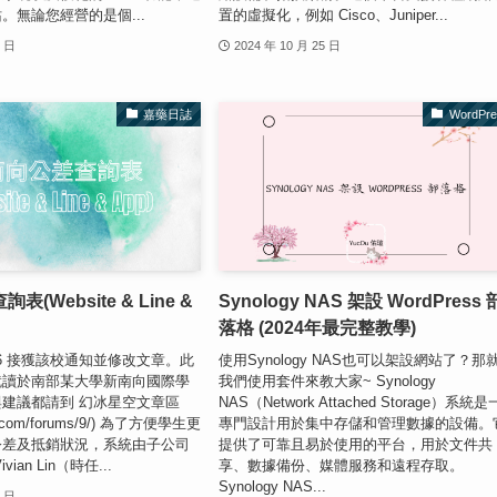
。無論您經營的是個...
置的虛擬化，例如 Cisco、Juniper...
5 日
2024 年 10 月 25 日
嘉藥日誌
WordPre
(Website & Line &
Synology NAS 架設 WordPress 
落格 (2024年最完整教學)
/12/06 接獲該校通知並修改文章。此
使用Synology NAS也可以架設網站了？那
就讀於南部某大學新南向國際學
我們使用套件來教大家~ Synology
建議都請到 幻冰星空文章區
NAS（Network Attached Storage）系統
sky.com/forums/9/) 為了方便學生更
專門設計用於集中存儲和管理數據的設備。
公差及抵銷狀況，系統由子公司
提供了可靠且易於使用的平台，用於文件共
ian Lin（時任...
享、數據備份、媒體服務和遠程存取。
Synology NAS...
3 日