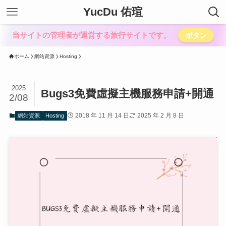
YucDu 佑瑄
当サイトの管理者が運営する旅行サイトです。
ボタン
ホーム
網站資源
Hosting
2025
Bugs3免費虛擬主機服務申請+開通
2/08
2018 年 11 月 14 日
2025 年 2 月 8 日
網站資源
Hosting