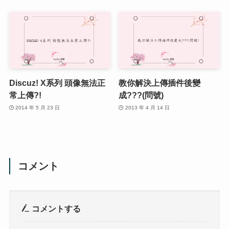
Discuz! X系列 頭像無法正
教你解決上傳插件後變
常上傳?!
成???(問號)
2014 年 5 月 23 日
2013 年 4 月 14 日
コメント
コメントする