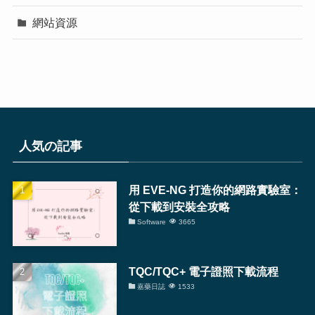
網站資源
人気の記事
用 EVE-NG 打造你的網路實驗室：
從下載到安裝全攻略
Software
3665
TQC/TQC+ 電子證照下載流程
嘉藥日誌
1533