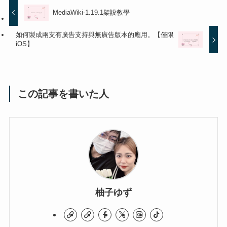
MediaWiki-1.19.1架設教學
如何製成兩支有廣告支持與無廣告版本的應用。【僅限
iOS】
この記事を書いた人
柚子ゆず