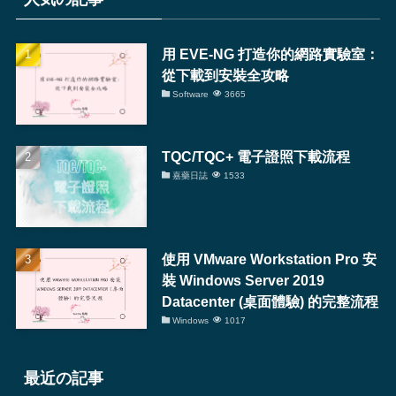
用 EVE-NG 打造你的網路實驗室：
從下載到安裝全攻略
Software
3665
TQC/TQC+ 電子證照下載流程
嘉藥日誌
1533
使用 VMware Workstation Pro 安
裝 Windows Server 2019
Datacenter (桌面體驗) 的完整流程
Windows
1017
最近の記事