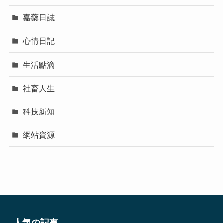
嘉藥日誌
心情日記
生活點滴
社畜人生
科技新知
網站資源
人気の記事