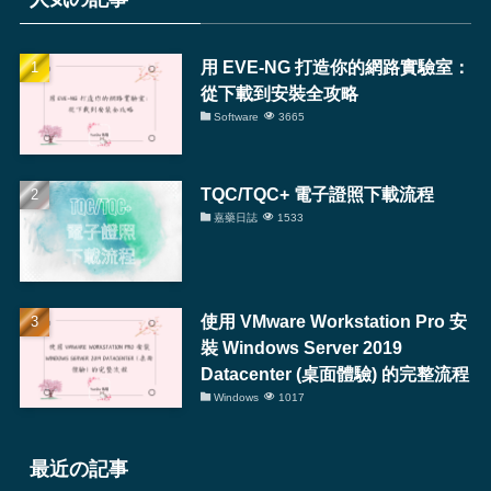
用 EVE-NG 打造你的網路實驗室：
從下載到安裝全攻略
Software
3665
TQC/TQC+ 電子證照下載流程
嘉藥日誌
1533
使用 VMware Workstation Pro 安
裝 Windows Server 2019
Datacenter (桌面體驗) 的完整流程
Windows
1017
最近の記事