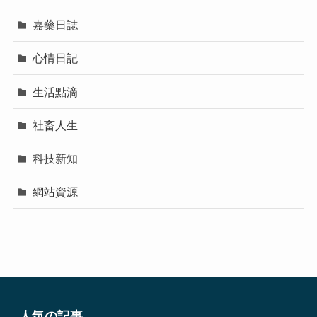
嘉藥日誌
心情日記
生活點滴
社畜人生
科技新知
網站資源
人気の記事