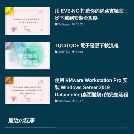
用 EVE-NG 打造你的網路實驗室：
從下載到安裝全攻略
Software
3665
TQC/TQC+ 電子證照下載流程
嘉藥日誌
1533
使用 VMware Workstation Pro 安
裝 Windows Server 2019
Datacenter (桌面體驗) 的完整流程
Windows
1017
最近の記事