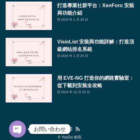
打造專業社群平台：XenForo 安裝
與功能介紹
2025 年 1 月 26 日
VisioList 安裝與功能詳解：打造頂
級網站排名系統
2025 年 1 月 25 日
用 EVE-NG 打造你的網路實驗室：
從下載到安裝全攻略
2024 年 10 月 25 日
お問い合わせ
©
YucDu 佑瑄.