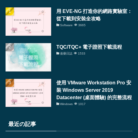
用 EVE-NG 打造你的網路實驗室：
從下載到安裝全攻略
Software
3665
TQC/TQC+ 電子證照下載流程
嘉藥日誌
1533
使用 VMware Workstation Pro 安
裝 Windows Server 2019
Datacenter (桌面體驗) 的完整流程
Windows
1017
最近の記事