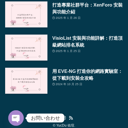
打造專業社群平台：XenForo 安裝
與功能介紹
2025 年 1 月 26 日
VisioList 安裝與功能詳解：打造頂
級網站排名系統
2025 年 1 月 25 日
用 EVE-NG 打造你的網路實驗室：
從下載到安裝全攻略
2024 年 10 月 25 日
お問い合わせ
©
YucDu 佑瑄.