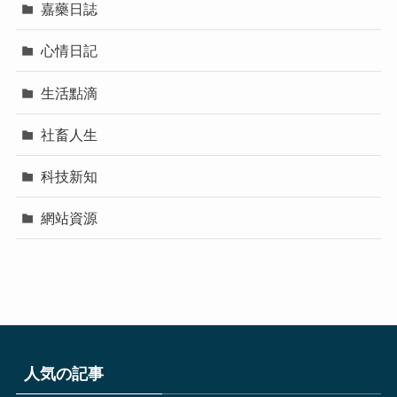
嘉藥日誌
心情日記
生活點滴
社畜人生
科技新知
網站資源
人気の記事