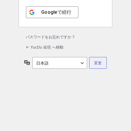
Google
で続行
パスワードをお忘れですか ?
← YucDu 佑瑄 へ移動
言
語